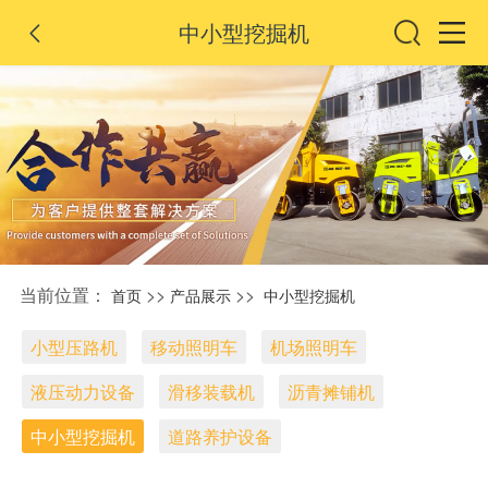
中小型挖掘机

当前位置：
>>
>>
首页
产品展示
中小型挖掘机
小型压路机
移动照明车
机场照明车
液压动力设备
滑移装载机
沥青摊铺机
中小型挖掘机
道路养护设备