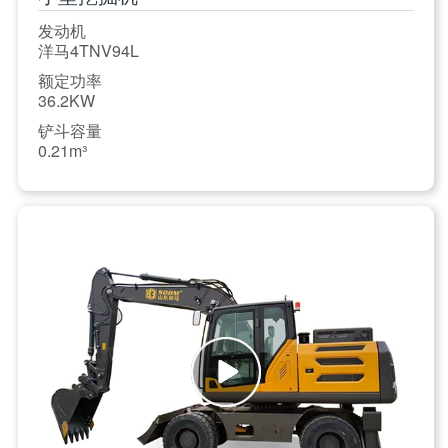
发动机
洋马4TNV94L
额定功率
36.2KW
铲斗容量
0.21m³