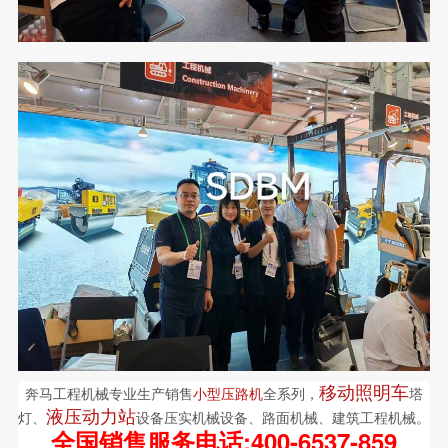
奔马工程机械专业生产销售
小型压路机
全系列，
移动照明车
塔
灯、
液压动力站
设备压实机械设备、路面机械、建筑工程机械。
全国销售服务电话:400-6537-859