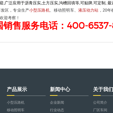
,广泛应用于沥青压实,土方压实,沟槽回填等,可贴牌,可定制, 
开发区，专业生产
小型压路机
、移动照明车、
液压动力站
，20
欢迎考察！
400-6537-
国销售服务电话：
产品展示
新闻中心
关于我
小型压路机
企业新闻
公司简介
移动照明车
行业动态
厂区车间