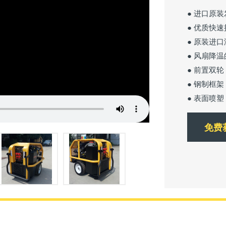
● 进口原
● 优质快
● 原装进
● 风扇降
● 前置双
● 钢制框
● 表面喷
免费