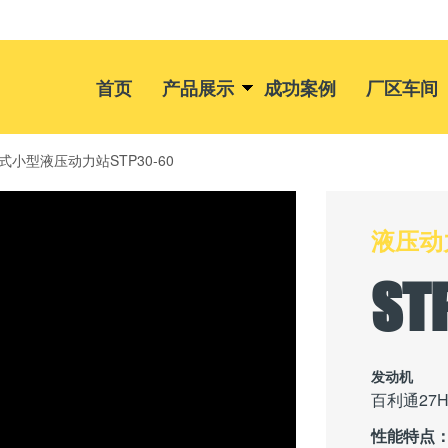
首页
产品展示
成功案例
厂区车间
携式小型液压动力站STP30-60
液压动
ST
发动机
百利通27H
性能特点